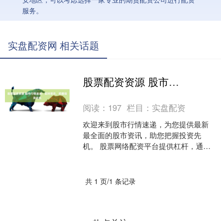
服务。
实盘配资网 相关话题
股票配资资源 股市行情速递：实时资讯，把握投资先机
阅读：
197
栏目：
实盘配资
欢迎来到股市行情速递，为您提供最新
最全面的股市资讯，助您把握投资先
机。 股票网络配资平台提供杠杆，通常
在1:2到1:10之间。这意味着，如果你有
10,000元，....
共 1 页/1 条记录