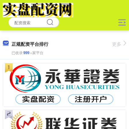
正规配资平台排行
更多
已收录
999
+家平台