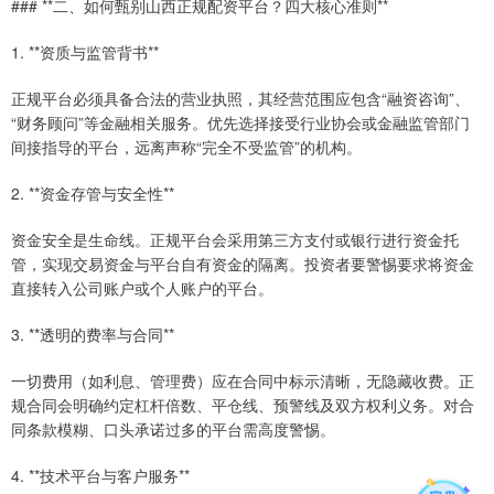
### **二、如何甄别山西正规配资平台？四大核心准则**
1. **资质与监管背书**
正规平台必须具备合法的营业执照，其经营范围应包含“融资咨询”、
“财务顾问”等金融相关服务。优先选择接受行业协会或金融监管部门
间接指导的平台，远离声称“完全不受监管”的机构。
2. **资金存管与安全性**
资金安全是生命线。正规平台会采用第三方支付或银行进行资金托
管，实现交易资金与平台自有资金的隔离。投资者要警惕要求将资金
直接转入公司账户或个人账户的平台。
3. **透明的费率与合同**
一切费用（如利息、管理费）应在合同中标示清晰，无隐藏收费。正
规合同会明确约定杠杆倍数、平仓线、预警线及双方权利义务。对合
同条款模糊、口头承诺过多的平台需高度警惕。
4. **技术平台与客户服务**