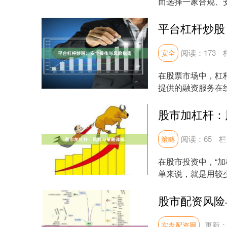
而选择一家合规、
润配资网站**作为...
平台杠杆炒股
阅读：
173
安全
在股票市场中，杠
提供的融资服务在
而放大收益。然而，..
股市加杠杆：
阅读：
65
栏
策略
在股市投资中，“
单来说，就是用较
在行情有利时获得...
股市配资风险
更新：2
实盘配资网