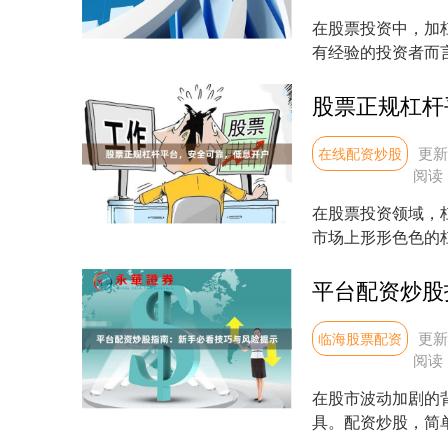
在股票投资中，加
有经验的投资者而
将从合规角度出发，介
股票正规杠杆
更新：
在线配资炒股
阅读
在股票投资领域，
市场上形形色色的
户，成为投资者最关心
平台配资炒股
更新：
临海股票配资
阅读
在股市波动加剧的
具。配资炒股，简
而放大收益。然而，高