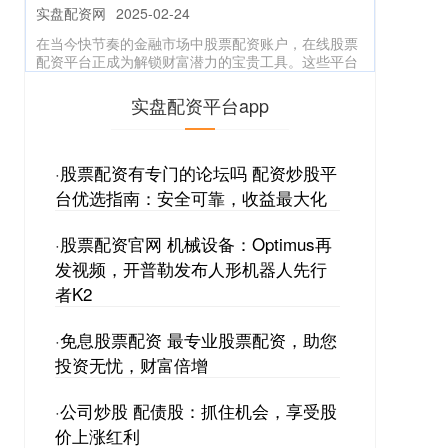
在当今快节奏的金融市场中股票配资账户，在线股票
配资平台正成为解锁财富潜力的宝贵工具。这些平台
允许投资者通过借用资金来放大
正规配资炒股网 股票配资平台搭建：打造高效投资工
实盘配资平台app
具
实盘配资
2025-01-21
·
股票配资有专门的论坛吗 配资炒股平
股票配资平台是为投资者提供杠杆资金的平台，它可
以放大投资者的资金规模，从而提高投资收益。搭建
台优选指南：安全可靠，收益最大化
一个高效的股票配资平台至关重
·
股票配资官网 机械设备：Optimus再
发视频，开普勒发布人形机器人先行
者K2
·
免息股票配资 最专业股票配资，助您
投资无忧，财富倍增
·
公司炒股 配债股：抓住机会，享受股
价上涨红利