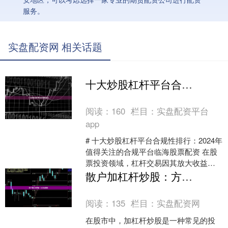
服务。
实盘配资网 相关话题
十大炒股杠杆平台合规性排行
阅读：
160
栏目：
实盘配资平台
app
# 十大炒股杠杆平台合规性排行：2024年
值得关注的合规平台临海股票配资 在股
票投资领域，杠杆交易因其放大收益的
特性而备受关注。然而，随着监管政策
散户加杠杆炒股：方法与风险
的不断收紧，选....
阅读：
135
栏目：
实盘配资网
在股市中，加杠杆炒股是一种常见的投