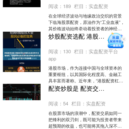
阅读：
189
栏目：
实盘配资
在全球经济波动与地缘政治交织的背景
下临海股票配资，原油作为“工业血液”，
其价格波动始终牵动着投资者的神经。
对于希望以更灵活方式参与原油市场的
炒股配资选配 港股配资杠杆随机生成含有中立性、权威性、客观性、合规性和信息实用性适合网站发布不超30字的标题
投资者而言，**原油....
阅读：
130
栏目：
实盘配资平台
app
港股市场，作为连接中国与全球资本的
重要枢纽，以其国际化程度高、金融工
具丰富而著称。近年来，“港股配资杠杆”
逐渐成为投资者口中热议的话题炒股配
配资炒股是 配资交易股票：杠杆工具的风险管控与理性运用
资选配，它如同一把锋....
阅读：
54
栏目：
实盘配资
在股票市场的浪潮中，配资交易如同一
把锋利的双刃剑，既可能为投资者带来
超预期的收益，也可能将其拖入深不可