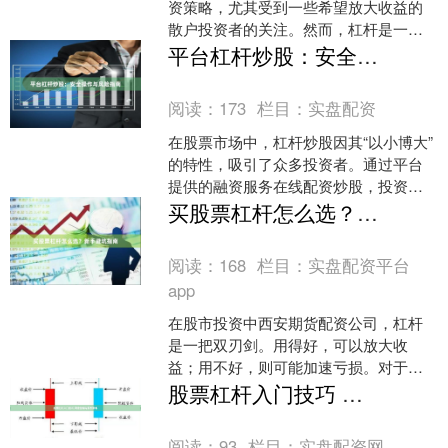
资策略，尤其受到一些希望放大收益的
散户投资者的关注。然而，杠杆是一把
双刃剑，既能放大盈利，也可能加剧亏
平台杠杆炒股：安全操作与风险指南
损。本文将从方法和风险两....
阅读：
173
栏目：
实盘配资
在股票市场中，杠杆炒股因其“以小博大”
的特性，吸引了众多投资者。通过平台
提供的融资服务在线配资炒股，投资者
可以用较少的本金撬动更大的资金量，
买股票杠杆怎么选？新手避坑指南
从而放大收益。然而，....
阅读：
168
栏目：
实盘配资平台
app
在股市投资中西安期货配资公司，杠杆
是一把双刃剑。用得好，可以放大收
益；用不好，则可能加速亏损。对于刚
接触杠杆交易的新手来说，如何选择适
股票杠杆入门技巧 风险控制与操作策略
合自己的杠杆工具，避免踩坑....
阅读：
93
栏目：
实盘配资网