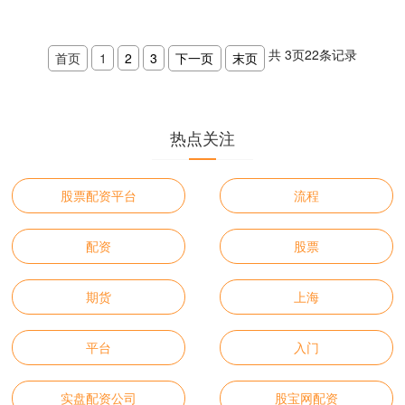
测的风险漩涡。杠杆工具的本质是资金
放大器配资炒股是，它放大....
共
3
页
22
条记录
首页
1
2
3
下一页
末页
热点关注
股票配资平台
流程
配资
股票
期货
上海
平台
入门
实盘配资公司
股宝网配资