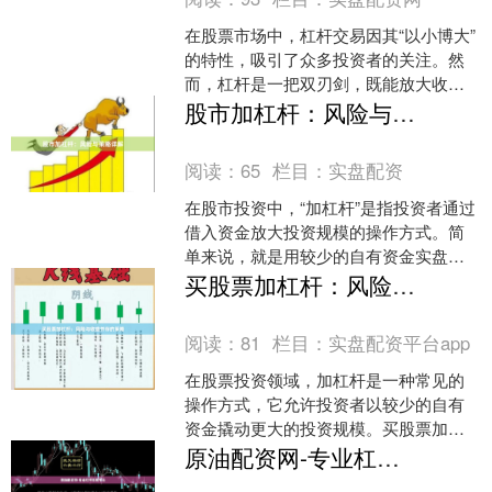
在股票市场中，杠杆交易因其“以小博大”
的特性，吸引了众多投资者的关注。然
而，杠杆是一把双刃剑，既能放大收
益，也会成倍放大亏损。对于新手投资
股市加杠杆：风险与策略详解
者而言，掌握正确的杠杆....
阅读：
65
栏目：
实盘配资
在股市投资中，“加杠杆”是指投资者通过
借入资金放大投资规模的操作方式。简
单来说，就是用较少的自有资金实盘配
资平台app，撬动更大的投资额度，从而
买股票加杠杆：风险与收益并存的策略
在行情有利时获得....
阅读：
81
栏目：
实盘配资平台app
在股票投资领域，加杠杆是一种常见的
操作方式，它允许投资者以较少的自有
资金撬动更大的投资规模。买股票加杠
杆，本质上是通过借入资金来放大投资
原油配资网-专业杠杆交易平台
收益，但同时也放大了潜在....