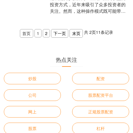
投资方式，近年来吸引了众多投资者的
关注。然而，这种操作模式既可能带来
丰厚的回报，也可能导致巨大的亏损。
本文将深入解析短线配资炒....
共
2
页
11
条记录
首页
1
2
下一页
末页
热点关注
炒股
配资
公司
股票配资平台
网上
正规股票配资
股票
杠杆