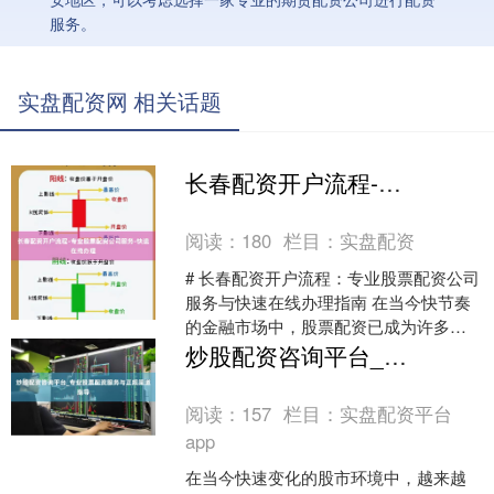
服务。
实盘配资网 相关话题
长春配资开户流程-专业股票配资公司服务-快速在线办理
阅读：
180
栏目：
实盘配资
# 长春配资开户流程：专业股票配资公司
服务与快速在线办理指南 在当今快节奏
的金融市场中，股票配资已成为许多投
资者扩大交易规模、提高资金利用率的
炒股配资咨询平台_专业股票配资服务与正规渠道指导
重要工具。长春作为....
阅读：
157
栏目：
实盘配资平台
app
在当今快速变化的股市环境中，越来越