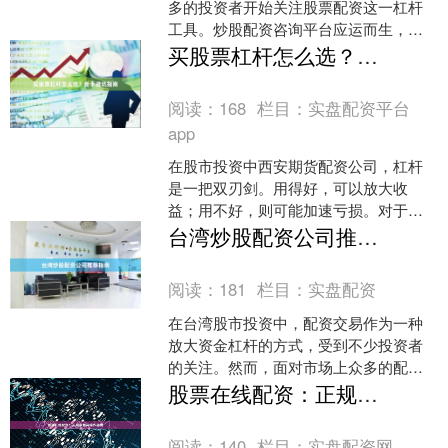
多的投资者开始关注股票配资这一杠杆
工具。炒股配资咨询平台应运而生，为
投资者提供专业的股票配资服务和正规
买股票杠杆怎么选？新手避坑指南
渠道指导，帮助他们在复杂....
阅读：
168
栏目：
实盘配资平台
app
在股市投资中西安期货配资公司，杠杆
是一把双刃剑。用得好，可以放大收
益；用不好，则可能加速亏损。对于刚
接触杠杆交易的新手来说，如何选择适
台湾炒股配资公司推荐指南
合自己的杠杆工具，避免踩坑....
阅读：
181
栏目：
实盘配资
在台湾股市投资中，配资交易作为一种
放大资金杠杆的方式，受到不少投资者
的关注。然而，面对市场上众多的配资
公司，如何选择一家安全可靠、服务优
股票在线配资：正规平台与操作指南
质的平台，成为投资者需要....
阅读：
140
栏目：
实盘配资网