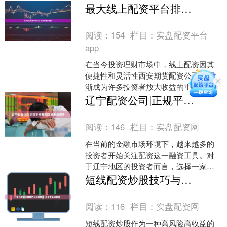
靠**的配资平台，是每一位有意使用杠杆
最大线上配资平台排名，安全可靠选哪家？
的投资者必须谨慎....
阅读：
154
栏目：
实盘配资平台
app
在当今投资理财市场中，线上配资因其
便捷性和灵活性西安期货配资公司，逐
渐成为许多投资者放大收益的重要工
具。然而，面对市场上众多的配资平
辽宁配资公司|正规平台推荐|本地配资服务
台，如何选择一家既规模庞大又....
阅读：
146
栏目：
实盘配资网
在当前的金融市场环境下，越来越多的
投资者开始关注配资这一融资工具。对
于辽宁地区的投资者而言，选择一家正
规、可靠的配资公司至关重要。本文将
短线配资炒股技巧与风险解析-投资者必读指南
为您详细解析辽宁配资公司....
阅读：
116
栏目：
实盘配资网
短线配资炒股作为一种高风险高收益的