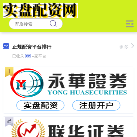
正规配资平台排行
更多
已收录
999
+家平台