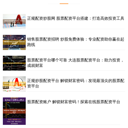
正规配资炒股网 股票配资平台搭建：打造高效投资工具
销售股票配资招聘 炒股免费体验：专业配资助你赢在起
跑线
股票配资平台哪个可靠 大连股票配资平台：助力投资，
成就财富
正规炒股配资平台 解锁财富密码：发现最顶尖的股票配
资平台
股票配资账户 解锁财富密码！探索在线股票配资平台