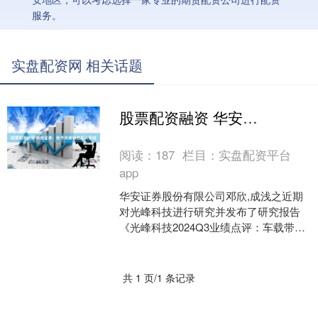
服务。
实盘配资网 相关话题
股票配资融资 华安证券：给予光峰科技买入评级
阅读：
187
栏目：
实盘配资平台
app
华安证券股份有限公司邓欣,成浅之近期
对光峰科技进行研究并发布了研究报告
《光峰科技2024Q3业绩点评：车载带动
收入增长加速》，本报告对光峰科技给
出买入评级，当前....
共 1 页/1 条记录