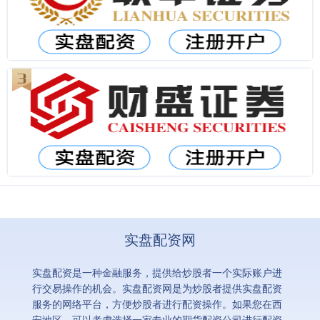
实盘配资网
实盘配资是一种金融服务，提供给炒股者一个实际账户进
行交易操作的机会。实盘配资网是为炒股者提供实盘配资
服务的网络平台，方便炒股者进行配资操作。如果您在西
安地区，可以考虑选择一家专业的期货配资公司进行配资