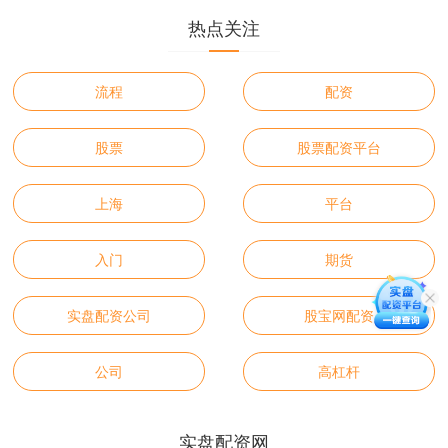
热点关注
流程
配资
股票
股票配资平台
上海
平台
入门
期货
实盘配资公司
股宝网配资
公司
高杠杆
实盘配资网