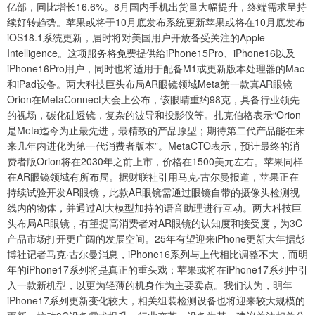
亿部，同比增长16.6%。8月国内手机出货量大幅提升，终端需求呈持
续好转趋势。苹果或将于10月底发布系统更新苹果或将在10月底发布
iOS18.1系统更新，届时将对美国用户开放备受关注的Apple
Intelligence。这项服务将免费提供给iPhone15Pro、iPhone16以及
iPhone16Pro用户，同时也将适用于配备M1或更新版本处理器的Mac
和iPad设备。两大科技巨头布局AR眼镜领域Meta第一款真AR眼镜
Orion在MetaConnect大会上公布，该眼睛重约98克，具备行业领先
的视场，碳化硅透镜，复杂的波导和投影仪等。扎克伯格表示“Orion
是Meta迄今为止最先进，最精致的产品原型；期待第二代产品能在未
来几年内进化为第一代消费者版本”。MetaCTO表示，预计最终的消
费者版Orion将在2030年之前上市，价格在1500美元左右。苹果同样
在AR眼镜领域有所布局。据财联社引用马克·古尔曼报道，苹果正在
持续试验开发AR眼镜，此款AR眼镜需通过眼镜自带的摄像头检测视
线内的物体，并通过AI大模型加持的语音助理进行互动。两大科技巨
头布局AR眼镜，有望提高消费者对AR眼镜的认知度和接受度，为3C
产品市场打开更广阔的发展空间。25年有望迎来iPhone更新大年据彭
博社记者马克·古尔曼消息，iPhone16系列与上代相比调整不大，而明
年的iPhone17系列将是真正的重头戏；苹果或将在iPhone17系列中引
入一款新机型，以更为轻薄的机身作为主要卖点。我们认为，明年
iPhone17系列更新变化较大，相关组装检测设备也将迎来较大规模的