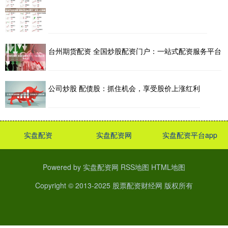
台州期货配资 全国炒股配资门户：一站式配资服务平台
公司炒股 配债股：抓住机会，享受股价上涨红利
实盘配资
实盘配资网
实盘配资平台app
Powered by
实盘配资网
RSS地图
HTML地图
Copyright
© 2013-2025
股票配资财经网
版权所有