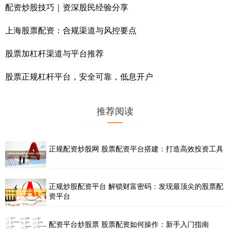
配资炒股技巧｜资深股民经验分享
上海股票配资：合规渠道与风控要点
股票加杠杆渠道与平台推荐
股票正规杠杆平台，安全可靠，低息开户
推荐阅读
正规配资炒股网 股票配资平台搭建：打造高效投资工具
正规炒股配资平台 解锁财富密码：发现最顶尖的股票配
资平台
配资平台炒股票 股票配资如何操作：新手入门指南