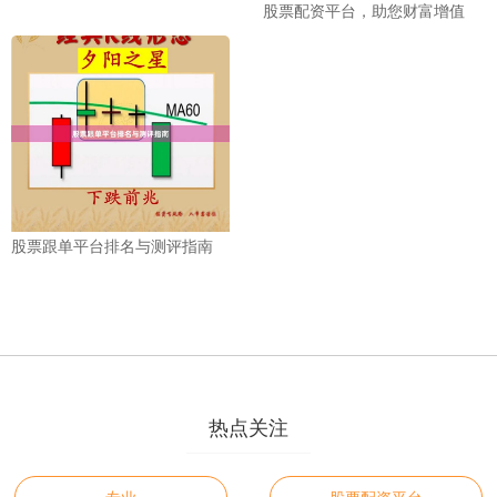
股票配资平台，助您财富增值
股票跟单平台排名与测评指南
热点关注