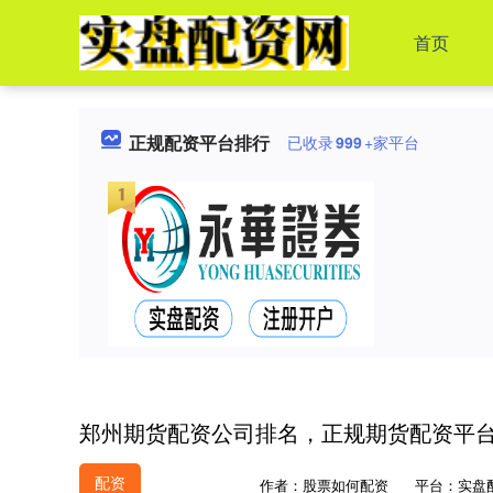
首页
正规配资平台排行
已收录
999
+家平台
郑州期货配资公司排名，正规期货配资平
配资
作者：股票如何配资
平台：实盘