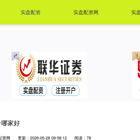
实盘配资
实盘配资网
实盘
台哪家好
配资网
更新：2026-05-28 09:58:12
阅读：78