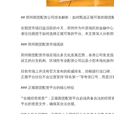
## 郑州期货配资公司排名解析：如何甄选正规可靠的期货
在期货市场日益活跃的今天，郑州作为中原地区的金融中心
者往往困惑于如何选择正规可靠的平台。本文将深入分析郑
### 郑州期货配资市场现状
郑州期货配资市场呈现出多元化发展态势，各类公司鱼龙混
设立的分支机构、区域性专业配资公司以及小型本地化操作
目前市场上并没有官方发布的权威排名，但根据行业口碑、
正规平台往往不会过度宣传“排名第一”等夸张口号，而是注
### 正规期货配资平台的核心特征
**合规经营资质**：正规期货配资平台必须具备合法的经
平台的资质文件，确保其合法合规。