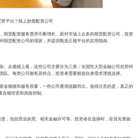
配资平台？线上炒股配资公司
，期货配资服务需求不断增长。面对市场上众多的期货配资公司，投资
州期货配资公司的现状，并提供甄选正规平台的实用指南。
杂。从规模上看，这些公司主要分为三类：全国性大型金融公司在郑州
团队。每类公司都有其特点，投资者需要根据自身需求谨慎选择。
资金规模和服务质量，一些公司逐渐脱颖而出。值得注意的是，真正的
重合规经营和风险控制。
营资质，包括营业执照、相关金融许可等。投资者在选择时，应首先查验