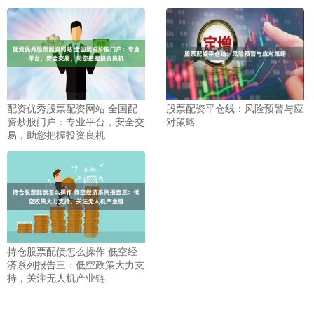
配资优秀股票配资网站 全国配
股票配资平仓线：风险预警与应
资炒股门户：专业平台，安全交
对策略
易，助您把握投资良机
持仓股票配债怎么操作 低空经
济系列报告三：低空政策大力支
持，关注无人机产业链