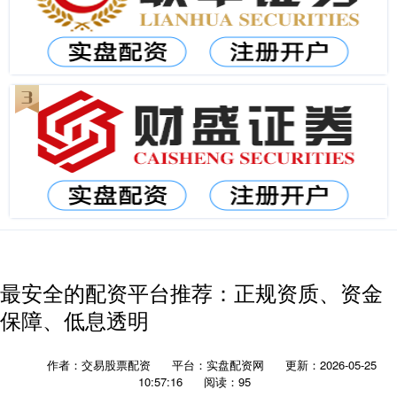
最安全的配资平台推荐：正规资质、资金
保障、低息透明
作者：交易股票配资
平台：实盘配资网
更新：2026-05-25
10:57:16
阅读：95