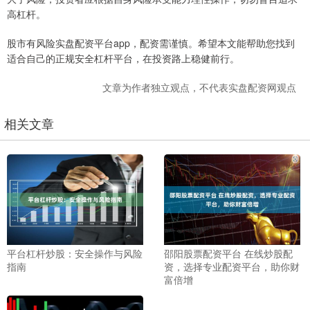
高杠杆。
股市有风险实盘配资平台app，配资需谨慎。希望本文能帮助您找到
适合自己的正规安全杠杆平台，在投资路上稳健前行。
文章为作者独立观点，不代表实盘配资网观点
相关文章
平台杠杆炒股：安全操作与风险
邵阳股票配资平台 在线炒股配
指南
资，选择专业配资平台，助你财
富倍增