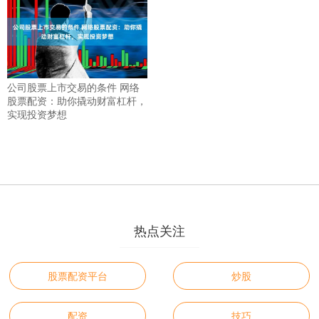
公司股票上市交易的条件 网络
股票配资：助你撬动财富杠杆，
实现投资梦想
热点关注
股票配资平台
炒股
配资
技巧