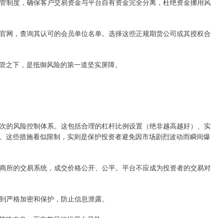
三方存管制度，确保客户交易资金与平台自有资金完全分离，杜绝资金挪用风
交易所官网，查询其认可的会员单位名单。选择这些正规期货公司或其授权合
管之下，是抵御风险的第一道坚实屏障。
立多层次的风险控制体系。这包括合理的杠杆比例设置（绝非越高越好）、实
。这些措施看似限制，实则是保护投资者避免因市场剧烈波动而瞬间爆
进入郑商所的交易系统，成交价格公开、公平。平台不应成为投资者的交易对
据得到严格加密和保护，防止信息泄露。