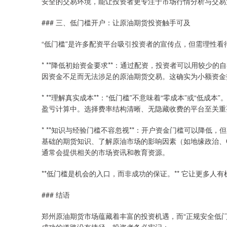
安全的交易环境，能让投资者更专注于市场行情分析与交易
### 三、低门槛开户：让原油期货投资触手可及
“低门槛”是许多配资平台吸引投资者的宣传点，但需理性看
* **降低初始资金要求**：通过配资，投资者可以用较少
因资金不足而无法涉足的原油期货交易。这确实为小额资金
* **理解真实成本**：“低门槛”不意味着“零成本”或“
盈亏计算中。选择费率结构清晰、无隐藏收费的平台至关重
* **知识与经验门槛不容忽视**：开户资金门槛可以降
基础的期货知识、了解原油市场的影响因素（如地缘政治、
通常会提供相关的市场资讯和教育资源。
**低门槛是机会的入口，而非成功的保证。** 它让更多
### 结语
郑州原油期货市场蕴藏着丰富的投资机遇，而“正规安全低
成功的道路没有捷径。投资者务必牢记：