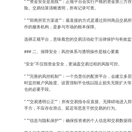
* **资金安全是底线**：正规平台会实行严格的资金第
险。交易结算清晰透明，所有记录可查。
* **郑商所官方渠道**：最直接的方式是通过郑州商品
作的服务机构，是参与市场的根本保障。
选择正规平台，意味着您的交易活动处于法律保护与有效监
### 二、保障安全：风控体系与透明操作是核心要素
“安全”不仅指资金安全，更涵盖交易过程的风险可控。
* **完善的风控机制**：一个负责任的配资平台，会建
时监控账户风险度、设置强制平仓线以阻止损失无限扩大等
仓的必要手段。
* **交易透明公正**：所有交易指令应直接、无障碍地
手方，不应存在滑点、延迟等恶意干扰交易的行为。
* **信息与隐私保护**：确保投资者的个人信息和交易数